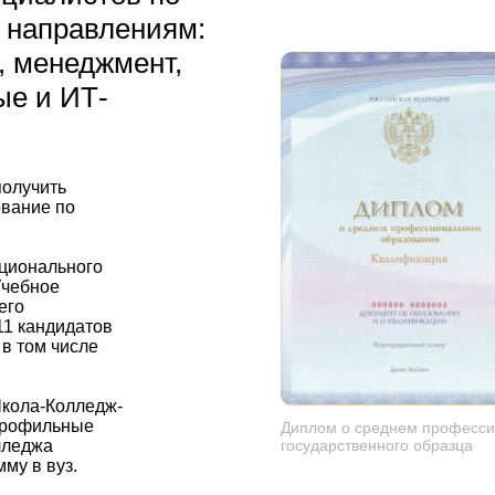
 направлениям:
, менеджмент,
ые и ИТ-
олучить
вание по
ционального
Учебное
его
11 кандидатов
 в том числе
Школа-Колледж-
 профильные
Диплом о среднем професси
лледжа
государственного образца
му в вуз.