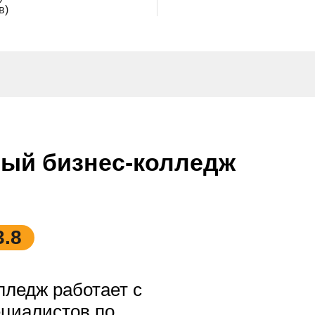
в)
ый бизнес-колледж
3.8
лледж работает с
ециалистов по