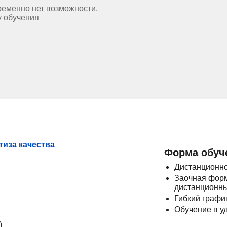
ременно нет возможности.
у обучения
тиза качества
Форма обуч
Дистанционно
Заочная форм
дистанционны
Гибкий графи
Обучение в у
)