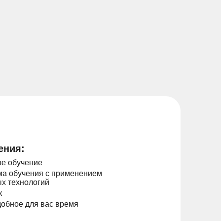
ения:
е обучение
а обучения с применением
х технологий
к
добное для вас время