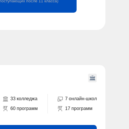
поступающих после 11 класса)
33 колледжа
7 онлайн-школ
60 программ
17 программ