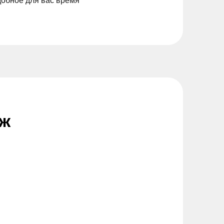
добное для вас время
дж