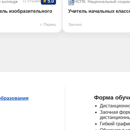
5.0
й колледж
11 отзывов
НСПК. Национальный социал
ель изобразительного
Учитель начальных класс
г. Пермь
Заочно
Форма обуч
 образования
Дистанционно
Заочная форм
дистанционны
Гибкий графи