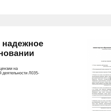
и надежное
сновании
цензии на
 деятельности Л035-