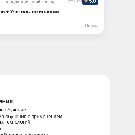
5.0
ьно-педагогический колледж
11 отзывов
ов + Учитель технологии
г. Пермь
ения:
е обучение
а обучения с применением
х технологий
к