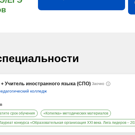
ГЭ/ЕГЭ
ов
специальности
 + Учитель иностранного языка (СПО)
Заочно
едагогический колледж
ев
атите срок обучения
«Копилка» методических материалов
Лауреат конкурса «Образовательная организация XXI века. Лига лидеров – 2