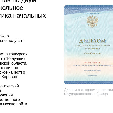
кольное
гика начальных
можно
ьно получать
ет в конкурсах:
сок 10 лучших
ской области.
оссии» он
кое качество».
. Кирова».
гогический
Диплом о среднем професси
и
государственного образца
бучения
рственного
а можно пойти