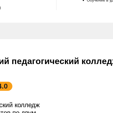
Обучение в у
)
ий педагогический колле
4.0
ский колледж
нтов по двум