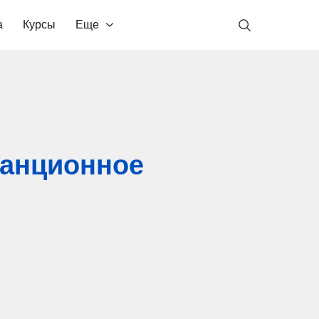
а
Курсы
Еще
танционное