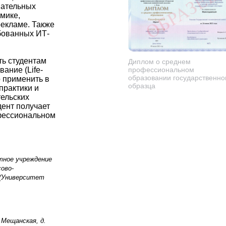
вательных
мике,
рекламе. Также
бованных ИТ-
ть студентам
Диплом о среднем
профессиональном
ание (Life-
образовании государственно
о применить в
образца
практики и
ельских
дент получает
фессиональном
тное учреждение
ово-
(Университет
. Мещанская, д.