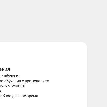
ения:
е обучение
а обучения с применением
х технологий
к
добное для вас время