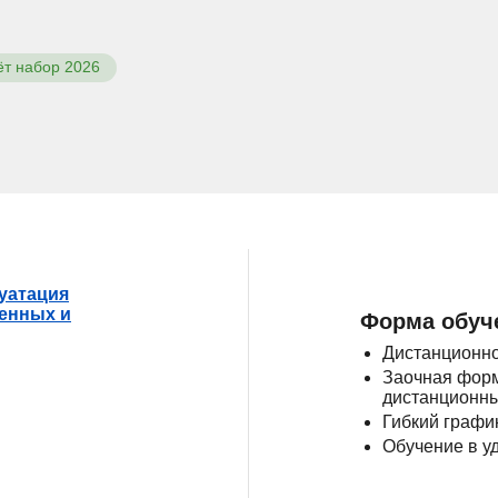
ёт набор 2026
луатация
енных и
Форма обуч
Дистанционно
Заочная форм
дистанционны
Гибкий графи
Обучение в у