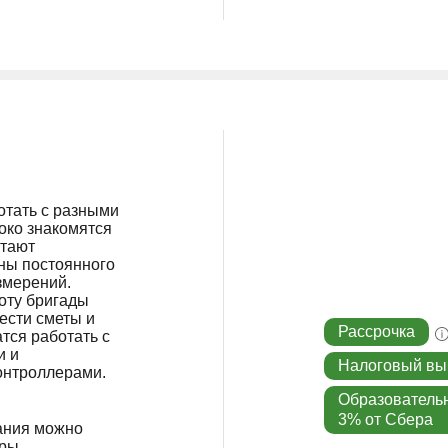
отать с разными
око знакомятся
отают
ны постоянного
змерений.
боту бригады
ести сметы и
Рассрочка
атся работать с
и и
Налоговый вы
онтроллерами.
Образователь
3% от Сбера
ания можно
еры