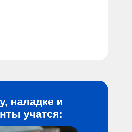
, наладке и
нты учатся: