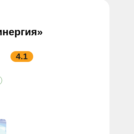
инергия»
4.1