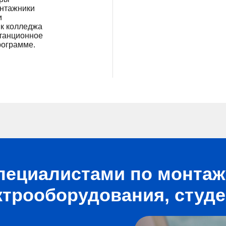
онтажники
и
ик колледжа
танционное
рограмме.
пециалистами по монтажу
ктрооборудования, студе