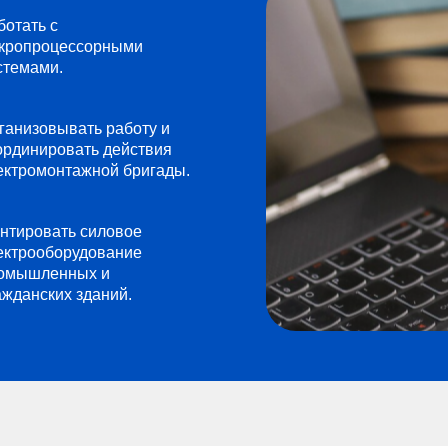
ботать с
кропроцессорными
стемами.
ганизовывать работу и
ординировать действия
ектромонтажной бригады.
нтировать силовое
ектрооборудование
омышленных и
ажданских зданий.