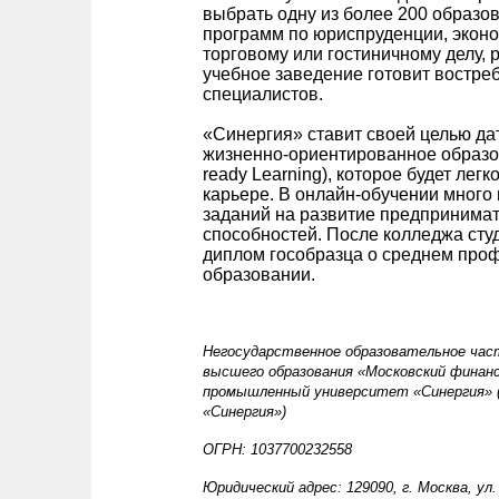
выбрать одну из более 200 образо
программ по юриспруденции, эконо
торговому или гостиничному делу, 
учебное заведение готовит востре
специалистов.
«Синергия» ставит своей целью да
жизненно-ориентированное образов
ready Learning), которое будет легк
карьере. В онлайн-обучении много 
заданий на развитие предпринимат
способностей. После колледжа сту
диплом гособразца о среднем про
образовании.
Негосударственное образовательное час
высшего образования «Московский финанс
промышленный университет «Синергия» 
«Синергия»)
ОГРН: 1037700232558
Юридический адрес: 129090, г. Москва, ул