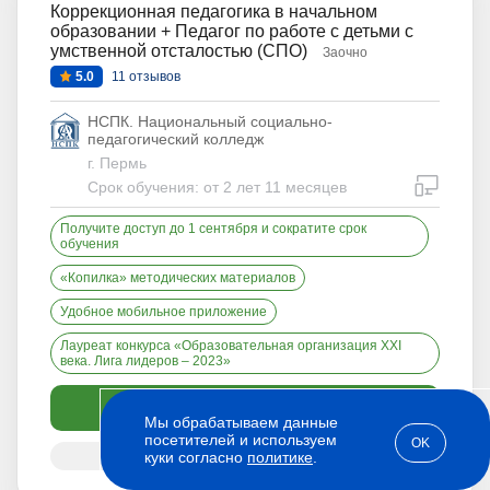
Коррекционная педагогика в начальном
образовании + Педагог по работе с детьми с
умственной отсталостью (СПО)
Заочно
5.0
11 отзывов
НСПК. Национальный социально-
педагогический колледж
г. Пермь
дистан
Срок обучения: от 2 лет 11 месяцев
Получите доступ до 1 сентября и сократите срок
обучения
«Копилка» методических материалов
Удобное мобильное приложение
Лауреат конкурса «Образовательная организация XXI
века. Лига лидеров – 2023»
Спросить или поступить
Мы обрабатываем данные
посетителей и используем
OK
Это онлайн-обучение
куки согласно
политике
.