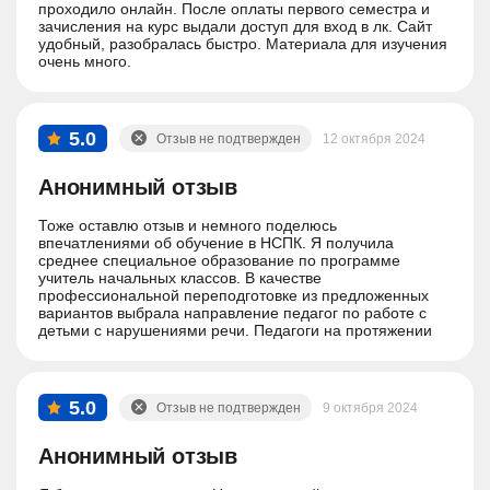
проходило онлайн. После оплаты первого семестра и
зачисления на курс выдали доступ для вход в лк. Сайт
удобный, разобралась быстро. Материала для изучения
очень много.
5.0
Отзыв не подтвержден
12 октября 2024
Анонимный отзыв
Тоже оставлю отзыв и немного поделюсь
впечатлениями об обучение в НСПК. Я получила
среднее специальное образование по программе
учитель начальных классов. В качестве
профессиональной переподготовке из предложенных
вариантов выбрала направление педагог по работе с
детьми с нарушениями речи. Педагоги на протяжении
всего обучения очень помогали в обучении, отвечали на
все вопросы и разъясняли все что было непонятно.
Практические задания иногда вызывали сложности но
все решаемо если чуть-чуть напрячься. Спасибо,
5.0
Отзыв не подтвержден
9 октября 2024
прекрасный опыт!
Анонимный отзыв