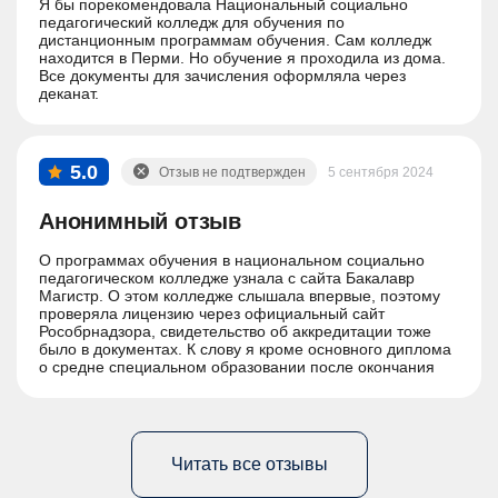
Я бы порекомендовала Национальный социально
педагогический колледж для обучения по
дистанционным программам обучения. Сам колледж
находится в Перми. Но обучение я проходила из дома.
Все документы для зачисления оформляла через
деканат.
5.0
Отзыв не подтвержден
5 сентября 2024
Анонимный отзыв
О программах обучения в национальном социально
педагогическом колледже узнала с сайта Бакалавр
Магистр. О этом колледже слышала впервые, поэтому
проверяла лицензию через официальный сайт
Рособрнадзора, свидетельство об аккредитации тоже
было в документах. К слову я кроме основного диплома
о средне специальном образовании после окончания
обучения получу еще и диплом о профессиональной
переподготовке.
Читать все отзывы