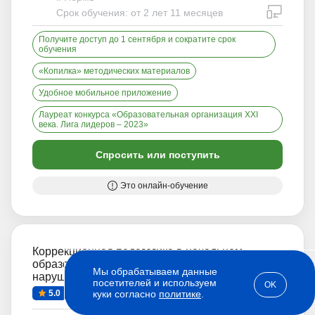
дистан
Срок обучения: от 2 лет 11 месяцев
Получите доступ до 1 сентября и сократите срок
обучения
«Копилка» методических материалов
Удобное мобильное приложение
Лауреат конкурса «Образовательная организация XXI
века. Лига лидеров – 2023»
Спросить или поступить
Это онлайн-обучение
Коррекционная педагогика в начальном
образовании + Педагог по работе с детьми с
Мы обрабатываем данные
нарушениями слуха (СПО)
Заочно
посетителей и используем
OK
5.0
11 отзывов
куки согласно
политике
.