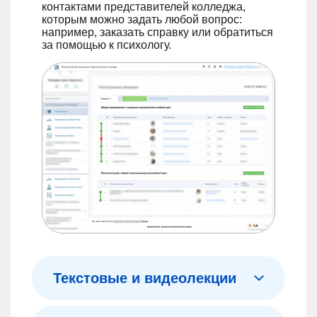
контактами представителей колледжа,
которым можно задать любой вопрос:
например, заказать справку или обратиться
за помощью к психологу.
Текстовые и видеолекции
Можно обучаться в том формате, который удобен именно вам. По текстовой версии удобно составлять конспекты. А в видео материал представлен наглядно, дополнен презентацией, схемами и таблицами.