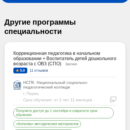
Другие программы
специальности
Коррекционная педагогика в начальном
образовании + Воспитатель детей дошкольного
возраста с ОВЗ (СПО)
Заочно
5.0
11 отзывов
НСПК. Национальный социально-
педагогический колледж
г. Пермь
дистан
Срок обучения: от 2 лет 11 месяцев
Получите доступ до 1 сентября и сократите срок
обучения
«Копилка» методических материалов