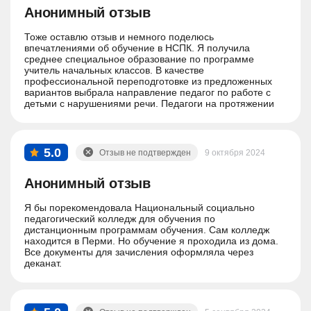
Анонимный отзыв
Тоже оставлю отзыв и немного поделюсь
впечатлениями об обучение в НСПК. Я получила
среднее специальное образование по программе
учитель начальных классов. В качестве
профессиональной переподготовке из предложенных
вариантов выбрала направление педагог по работе с
детьми с нарушениями речи. Педагоги на протяжении
всего обучения очень помогали в обучении, отвечали на
все вопросы и разъясняли все что было непонятно.
Практические задания иногда вызывали сложности но
все решаемо если чуть-чуть напрячься. Спасибо,
5.0
Отзыв не подтвержден
9 октября 2024
прекрасный опыт!
Анонимный отзыв
Я бы порекомендовала Национальный социально
педагогический колледж для обучения по
дистанционным программам обучения. Сам колледж
находится в Перми. Но обучение я проходила из дома.
Все документы для зачисления оформляла через
деканат.