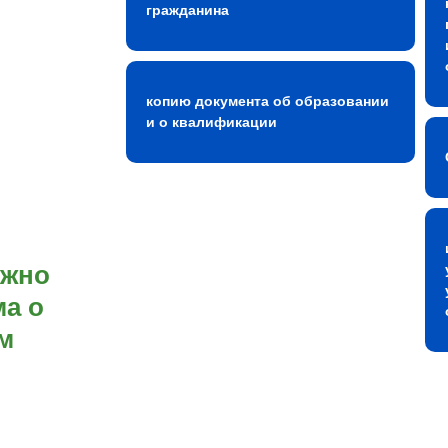
гражданина
копию документа об образовании
и о квалификации
ожно
а о
м