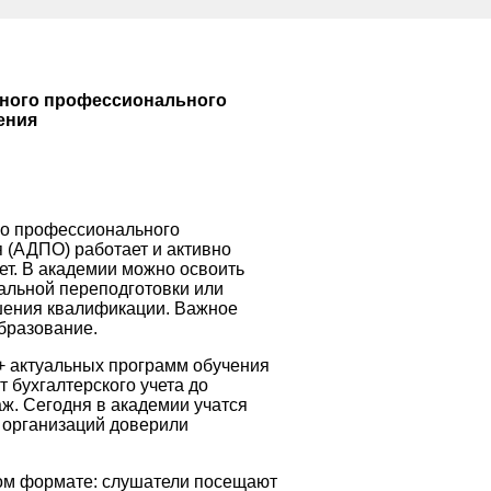
ьного профессионального
ения
го профессионального
 (АДПО) работает и активно
ет. В академии можно освоить
альной переподготовки или
шения квалификации. Важное
бразование.
 актуальных программ обучения
 бухгалтерского учета до
аж. Сегодня в академии учатся
 организаций доверили
ом формате: слушатели посещают