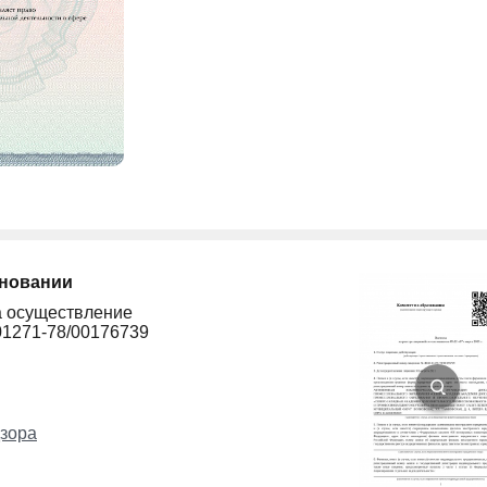
сновании
а осуществление
01271-78/00176739
зора