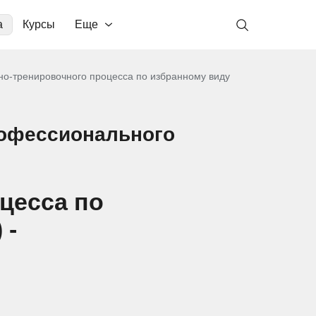
а
Курсы
Еще
но-тренировочного процесса по избранному виду
рофессионального
цесса по
 -