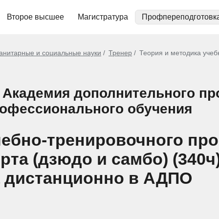
Второе высшее
Магистратура
Профпереподготовк
анитарные и социальные науки
Тренер
Теория и методика учеб
 Академия дополнительного п
рофессионального обучения
чебно-тренировочного про
та (дзюдо и самбо) (340ч)
 дистанционно в АДПО