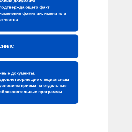
копию документа,
подтверждающего факт
изменения фамилии, имени или
отчества
СНИЛС
иные документы,
удовлетворяющие специальным
условиям приема на отдельные
образовательные программы