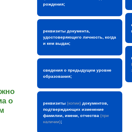
рождения;
реквизиты документа,
удостоверяющего личность, когда
и кем выдан;
сведения о предыдущем уровне
образования;
ожно
а о
реквизиты
(копии)
документов,
м
подтверждающих изменение
фамилии, имени, отчества
(при
наличии)
;