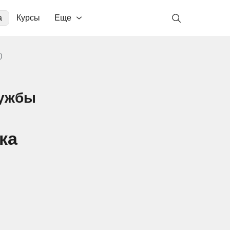
а
Курсы
Еще
)
лужбы
ка