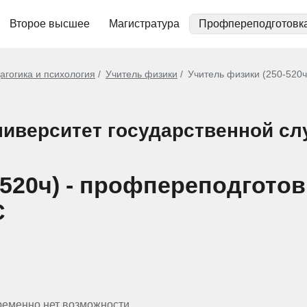
Второе высшее
Магистратура
Профпереподготовк
агогика и психология
Учитель физики
Учитель физики (250-520ч
иверситет государственной с
-520ч) - профпереподготов
С
ременно нет возможности.