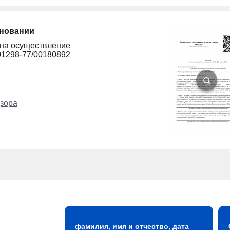
сновании
 на осуществление
01298-77/00180892
зора
фамилия, имя и отчество, дата