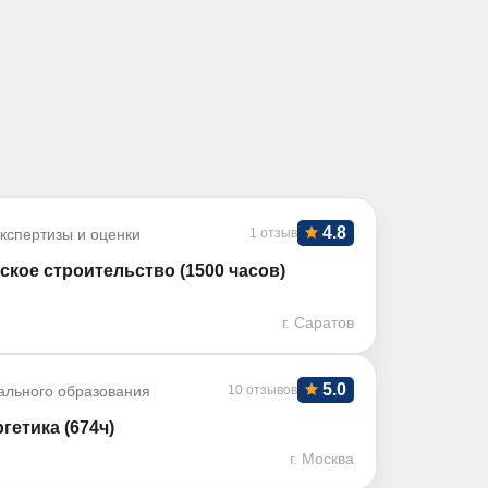
4.8
кспертизы и оценки
1 отзыв
кое строительство (1500 часов)
г. Саратов
5.0
ального образования
10 отзывов
етика (674ч)
г. Москва