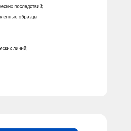
еских последствий;
;
шленные образцы.
еских линий;