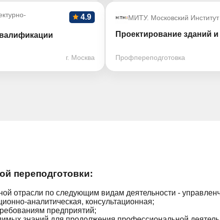
ктурно-
4.9
МИТУ. Московский Институт
Проектирование зданий и 
квалификации
г. Москва
Профпереподготовка
й переподготовки:
ной отрасли по следующим видам деятельности - управленч
ионно-аналитическая, консультационная;
требованиям предприятий;
имых знаний для продолжения профессиональной деятельн