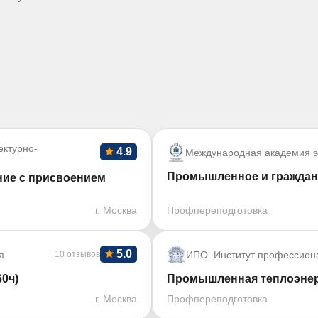
ктурно-
4.9
Международная академия э
Промышленное и гражданс
ние с присвоением
г. Москва
Профпереподготовка
5.0
я
10 отзывов
ИПО. Институт профессион
0ч)
Промышленная теплоэнерг
г. Москва
Профпереподготовка