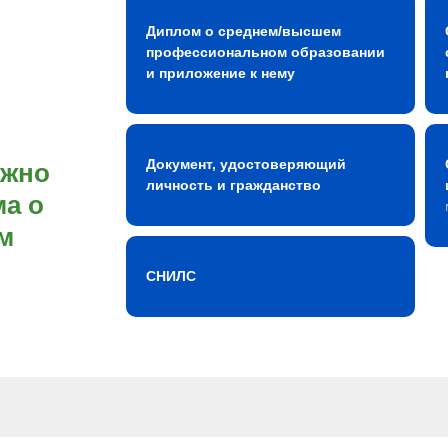
Диплом о среднем/высшем
профессиональном образовании
и приложение к нему
Документ, удостоверяющий
ожно
личность и гражданство
а о
м
СНИЛС