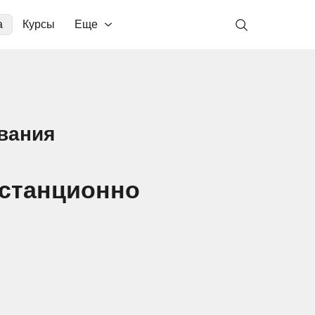
а
Курсы
Еще
вания
истанционно