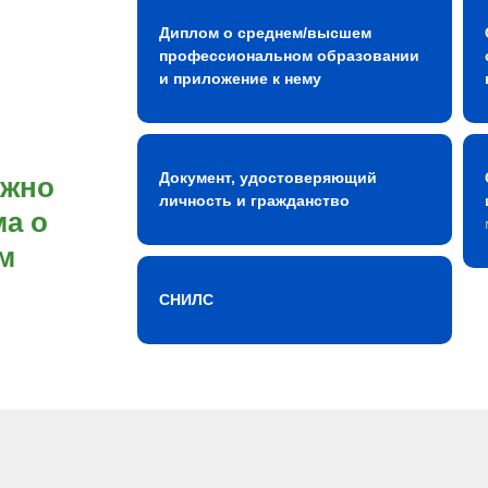
Диплом о среднем/высшем
профессиональном образовании
и приложение к нему
Документ, удостоверяющий
ожно
личность и гражданство
а о
м
СНИЛС