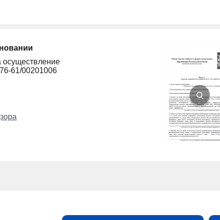
сновании
а осуществление
276-61/00201006
зора