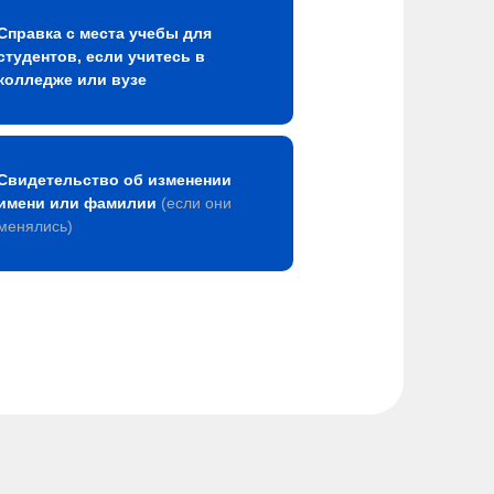
Справка с места учебы для
студентов, если учитесь в
колледже или вузе
Свидетельство об изменении
имени или фамилии
(если они
менялись)