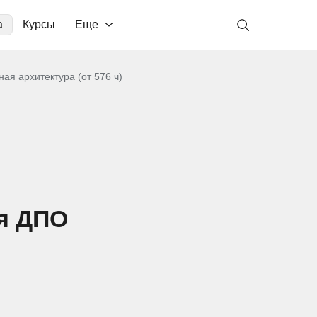
а
Курсы
Еще
ая архитектура (от 576 ч)
я ДПО