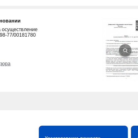
сновании
а осуществление
298-77/00181780
зора
Удостоверение личности.