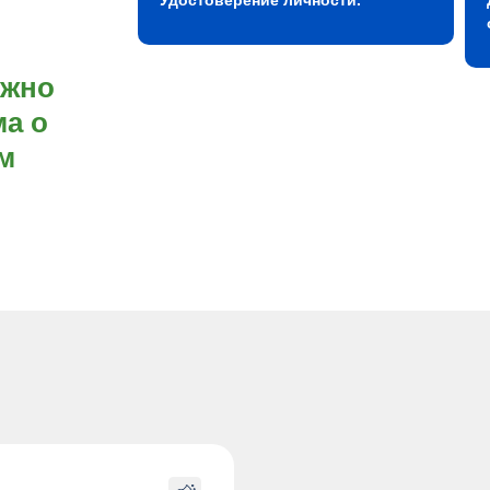
ожно
а о
м