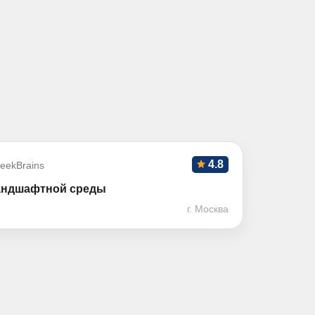
4.8
eekBrains
ландшафтной среды
г. Москва