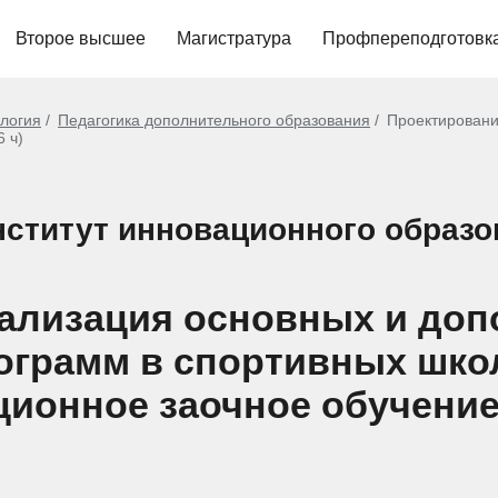
Второе высшее
Магистратура
Профпереподготовк
ология
Педагогика дополнительного образования
Проектировани
 ч)
ститут инновационного образо
еализация основных и до
грамм в спортивных школах
ционное заочное обучени