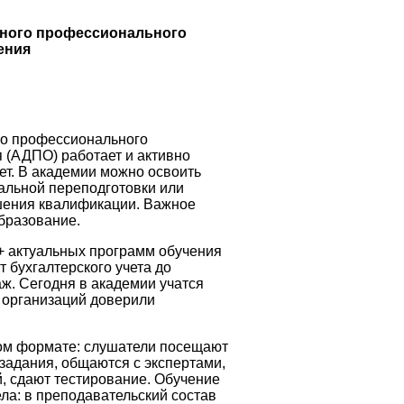
ьного профессионального
ения
го профессионального
 (АДПО) работает и активно
ет. В академии можно освоить
альной переподготовки или
шения квалификации. Важное
бразование.
 актуальных программ обучения
 бухгалтерского учета до
аж. Сегодня в академии учатся
 организаций доверили
ом формате: слушатели посещают
задания, общаются с экспертами,
, сдают тестирование. Обучение
ла: в преподавательский состав