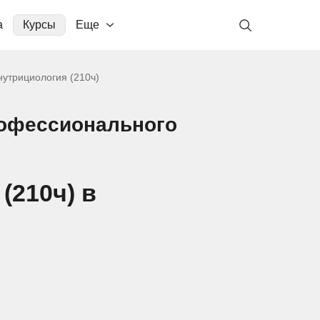
а
Курсы
Еще
нутрициология (210ч)
рофессионального
(210ч) в