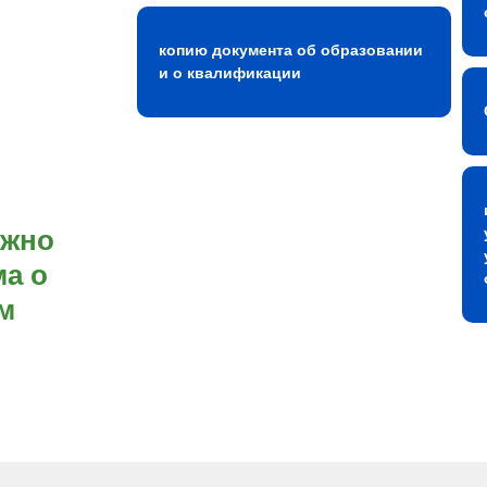
копию документа об образовании
и о квалификации
ожно
а о
м