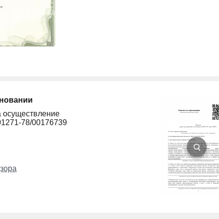
сновании
а осуществление
01271-78/00176739
зора