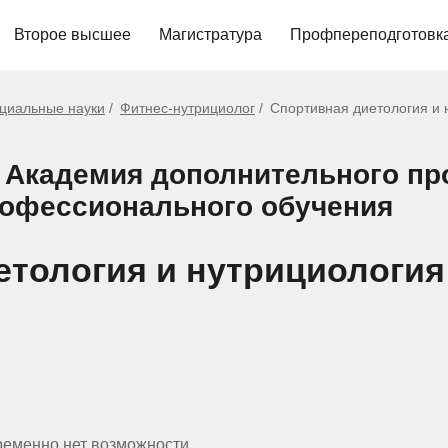
Второе высшее
Магистратура
Профпереподготовк
циальные науки
Фитнес-нутрициолог
Спортивная диетология и 
 Академия дополнительного п
рофессионального обучения
тология и нутрициология 
ременно нет возможности.