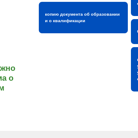
копию документа об образовании
и о квалификации
ожно
а о
м