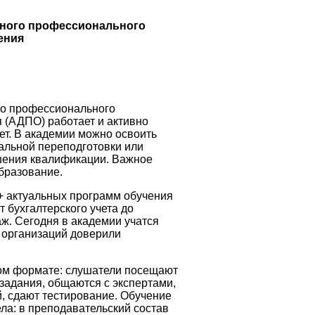
ьного профессионального
ения
го профессионального
 (АДПО) работает и активно
ет. В академии можно освоить
альной переподготовки или
шения квалификации. Важное
бразование.
 актуальных программ обучения
 бухгалтерского учета до
аж. Сегодня в академии учатся
 организаций доверили
ом формате: слушатели посещают
задания, общаются с экспертами,
, сдают тестирование. Обучение
ла: в преподавательский состав