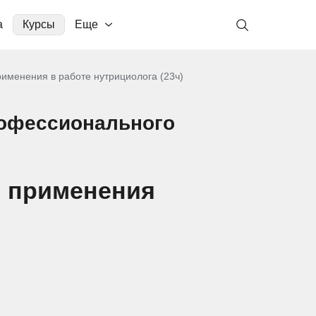
а
Курсы
Еще
именения в работе нутрициолога (23ч)
рофессионального
я применения