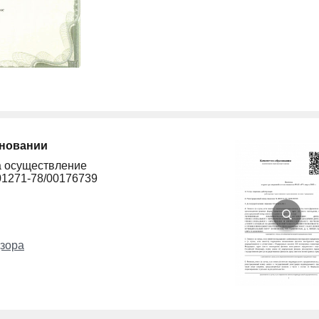
сновании
а осуществление
01271-78/00176739
зора