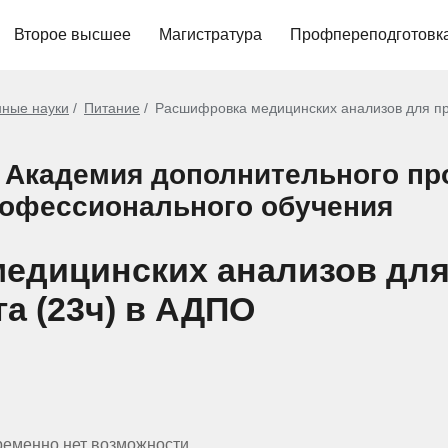
Второе высшее
Магистратура
Профпереподготовк
нные науки
Питание
Расшифровка медицинских анализов для пр
 Академия дополнительного п
рофессионального обучения
медицинских анализов дл
а (23ч) в АДПО
ременно нет возможности.