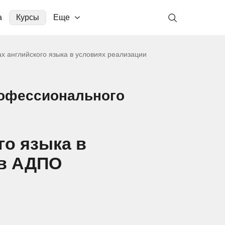
а
Курсы
Еще
ах английского языка в условиях реализации
рофессионального
го языка в
 в АДПО