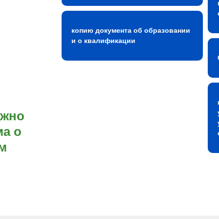
копию документа об образовании
и о квалификации
ожно
а о
м