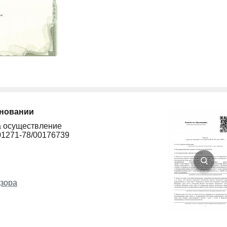
сновании
а осуществление
01271-78/00176739
зора