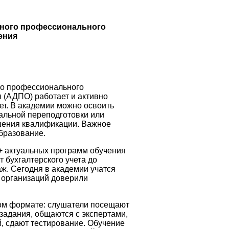
ьного профессионального
ения
го профессионального
 (АДПО) работает и активно
ет. В академии можно освоить
альной переподготовки или
шения квалификации. Важное
бразование.
 актуальных программ обучения
 бухгалтерского учета до
аж. Сегодня в академии учатся
 организаций доверили
ом формате: слушатели посещают
задания, общаются с экспертами,
, сдают тестирование. Обучение