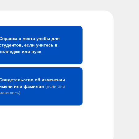
Справка с места учебы для
студентов, если учитесь в
колледже или вузе
Свидетельство об изменении
имени или фамилии
(если они
менялись)