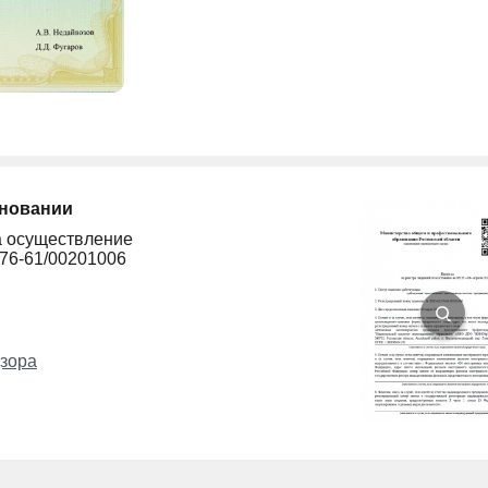
сновании
а осуществление
276-61/00201006
зора