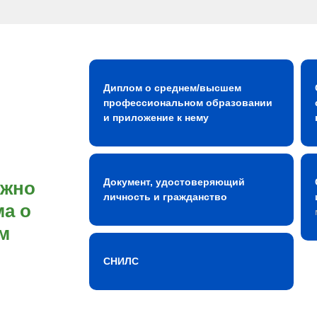
Диплом о среднем/высшем
профессиональном образовании
и приложение к нему
Документ, удостоверяющий
ожно
личность и гражданство
а о
м
СНИЛС