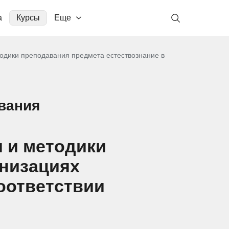
а
Курсы
Еще
одики преподавания предмета естествознание в
вания
 и методики
анизациях
оответствии