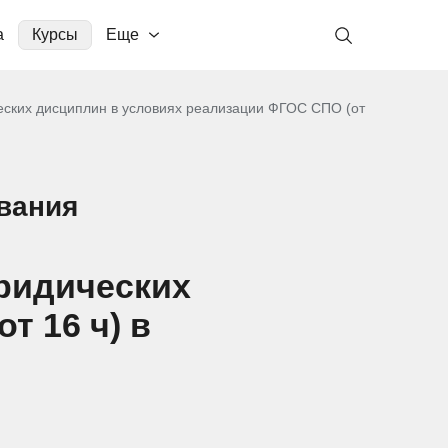
а
Курсы
Еще
ских дисциплин в условиях реализации ФГОС СПО (от
вания
ридических
т 16 ч) в