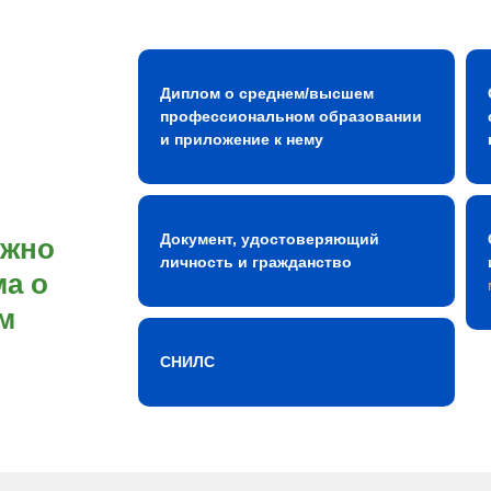
Диплом о среднем/высшем
профессиональном образовании
и приложение к нему
Документ, удостоверяющий
ожно
личность и гражданство
а о
м
СНИЛС