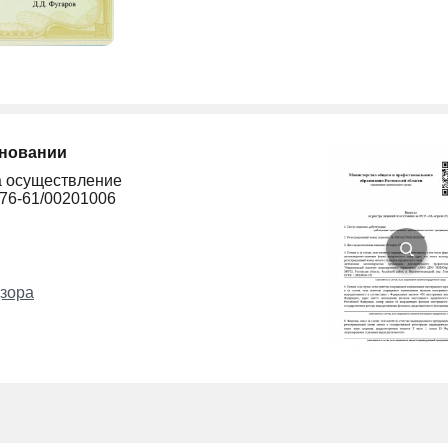
сновании
а осуществление
276-61/00201006
зора