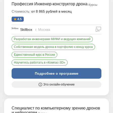
Профессия Инженер-конструктор дрона
Курсы
Стоимость:
от 8 865 рублей в месяц
4.5
дистан
Skillbox
г. Москва
Разработан инженерами МИФИ и ведущих компаний
Собственная модель дрона в портфолио к концу курса
Единственный курс в России
Научитесь работать в «Компас-3D»
Подробнее о программе
Это онлайн-обучение
Специалист по компьютерному зрению дронов
и нейросетям