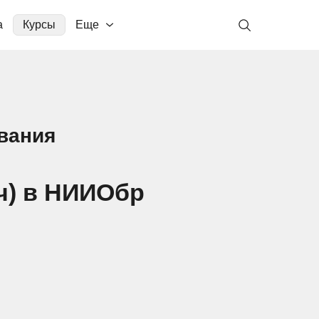
а
Курсы
Еще
вания
ч) в НИИОбр