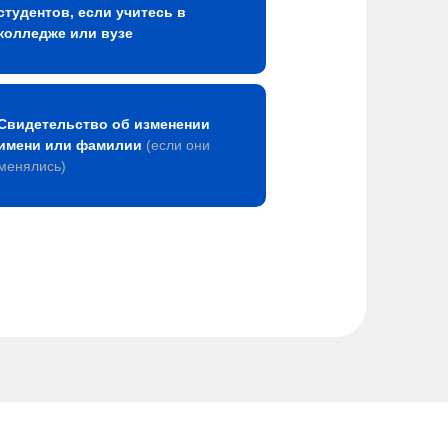
студентов, если учитесь в
колледже или вузе
Свидетельство об изменении
имени или фамилии
(если они
менялись)