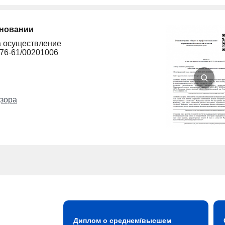
сновании
а осуществление
276-61/00201006
зора
Диплом о среднем/высшем