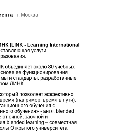
мента
г. Москва
 (LINK - Learning International
доставляющая услуги
бразования.
 объединяет около 80 учебных
 основе ее функционирования
ммы и стандарты, разработанные
ером ЛИНК.
который позволяет эффективно
время (например, время в пути).
танционного обучения с
ного обучения» - англ. blended
е от очной, заочной и
я blended learning – совместная
олы Открытого университета