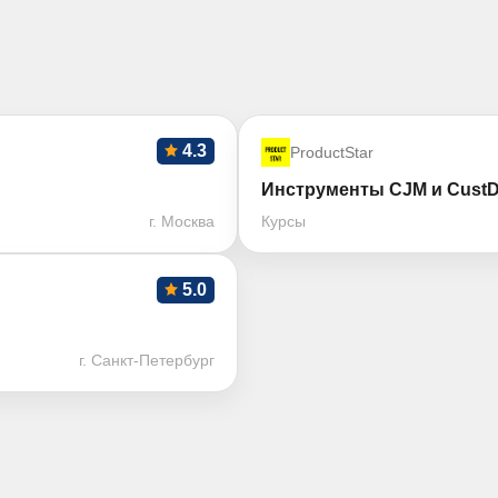
4.3
ProductStar
Инструменты CJM и Cust
г. Москва
Курсы
5.0
г. Санкт-Петербург