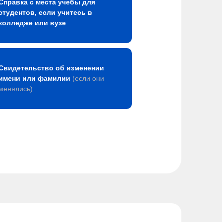
Справка с места учебы для
студентов, если учитесь в
колледже или вузе
Свидетельство об изменении
имени или фамилии
(если они
менялись)