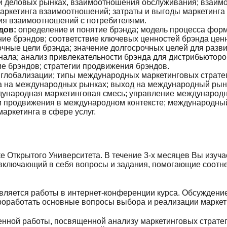
и деловых рынках, взаимоотношения обслуживания; взаим
 маркетинга взаимоотношений; затраты и выгоды маркетинг
ия взаимоотношений с потребителями.
дов:
определение и понятие брэнда; модель процесса фор
ие брэндов; соответствие ключевых ценностей брэнда ценн
очные цели брэнда; значение долгосрочных целей для раз
ала; анализ привлекательности брэнда для дистрибьюторо
е брэндов; стратегии продвижения брэндов.
глобализации; типы международных маркетинговых страте
а на международных рынках; выход на международный рын
ждународная маркетинговая смесь; управление международ
ии продвижения в международном контексте; международный
аркетинга в сфере услуг.
 Открытого Университета. В течение 3-х месяцев Вы изучае
 включающий в себя вопросы и задания, помогающие соотне
ляется работы в интернет-конференции курса. Обсуждение
роработать основные вопросы выбора и реализации маркети
нной работы, посвященной анализу маркетинговых стратег