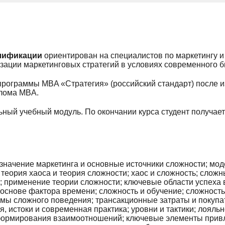
лификации
ориентирован на специалистов по маркетингу и
зации маркетинговых стратегий в условиях современного 
 программы MBA «Стратегия» (российский стандарт) после и
лома MBA.
льный учебный модуль. По окончании курса студент получа
значение маркетинга и основные источники сложности; мод
 теория хаоса и теория сложности; хаос и сложность; сло
; применение теории сложности; ключевые области успеха в
 основе фактора времени; сложность и обучение; сложность 
мы сложного поведения; трансакционные затраты и покупа
я, истоки и современная практика; уровни и тактики; лояль
ормирования взаимоотношений; ключевые элементы привле