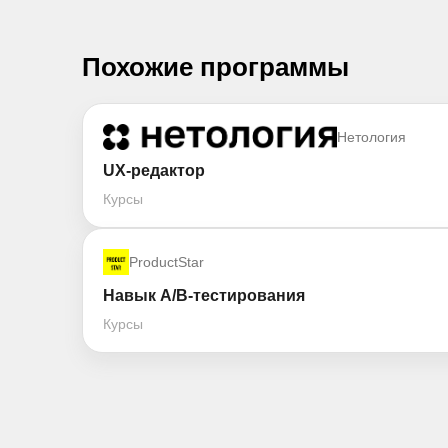
Похожие программы
Нетология
UX-редактор
Курсы
ProductStar
Навык A/B-тестирования
Курсы