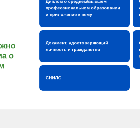
Диплом о среднем/высшем
профессиональном образовании
и приложение к нему
Документ, удостоверяющий
ожно
личность и гражданство
а о
м
СНИЛС