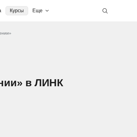
а
Курсы
Еще
жении»
нии» в ЛИНК