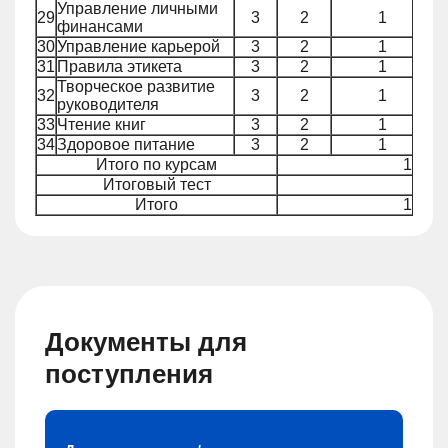
Управление личными
29
3
2
1
финансами
30
Управление карьерой
3
2
1
31
Правила этикета
3
2
1
Творческое развитие
32
3
2
1
руководителя
33
Чтение книг
3
2
1
34
Здоровое питание
3
2
1
Итого по курсам
140
Итоговый тест
4
Итого
144
Документы для
поступления