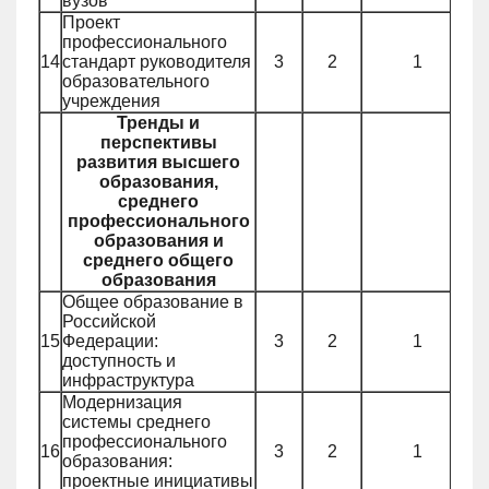
вузов
Проект
профессионального
14
стандарт руководителя
3
2
1
образовательного
учреждения
Тренды и
перспективы
развития высшего
образования,
среднего
профессионального
образования и
среднего общего
образования
Общее образование в
Российской
15
Федерации:
3
2
1
доступность и
инфраструктура
Модернизация
системы среднего
профессионального
16
3
2
1
образования:
проектные инициативы