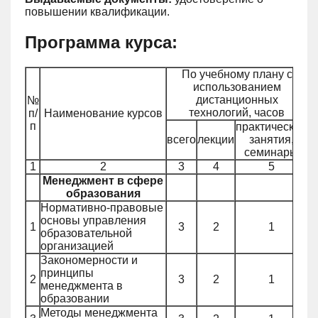
повышении квалификации.
Программа курса:
По учебному плану с
использованием
дистанционных
№
П
технологий, часов
п/
Наименование курсов
п
практические
всего
лекции
занятия,
семинары
1
2
3
4
5
Менеджмент в сфере
образования
Нормативно-правовые
основы управления
1
3
2
1
образовательной
организацией
Закономерности и
принципы
2
3
2
1
менеджмента в
образовании
Методы менеджмента