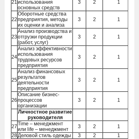
21
использования
3
2
1
основных средств
Оборотные средства
22
предприятия, методы
3
2
1
их оценки и анализа
Анализ производства и
23
отгрузки продукции
3
2
1
(работ, услуг)
Анализ эффективности
использования
24
3
2
1
трудовых ресурсов
предприятия
Анализ финансовых
результатов
25
3
2
1
деятельности
предприятия
Описание бизнес-
26
процессов
3
2
1
организации
Личностное развитие
руководителя
Time – менеджмент
27
3
2
1
или life – менеджмент
28
Деловой стиль одежды
3
2
1