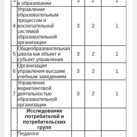
3
3
2
1
в образовании
Управление
образовательным
процессом и
4
воспитательной
3
2
1
системой
образовательной
организации
Общеобразовательная
5
школа как объект и
3
2
1
субъект управления
Организация
6
управления высшим
3
2
1
учебным заведением
Управление
маркетинговой
7
деятельностью
3
2
1
образовательной
организации
Исследование
потребителей и
потребительских
групп
Педагоги