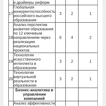
и драйверы реформ
Глобальная
конкурентоспособность
17
3
2
1
российского высшего
образования
Анализ перспектив
развития образования
по 12 ключевым
18
направлениям через
6
4
2
реализацию
национальных
проектов
Технологии
искусственного
19
3
2
1
интеллекта в
образовании
Технологии
виртуальной
20
3
2
1
реальности в
образовании
Бизнес-аналитика в
управлении
компанией
Анализ эффективности