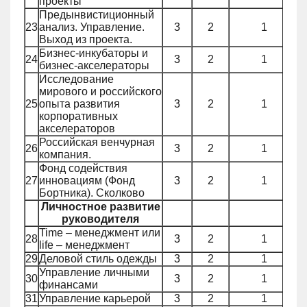
проекты
Предынвистиционный
23
анализ. Управление.
3
2
1
Выход из проекта.
Бизнес-инкубаторы и
24
3
2
1
бизнес-акселераторы
Исследование
мирового и российского
25
опыта развития
3
2
1
корпоративных
акселераторов
Российская венчурная
26
3
2
1
компания.
Фонд содействия
27
инновациям (Фонд
3
2
1
Бортника). Сколково
Личностное развитие
руководителя
Time – менеджмент или
28
3
2
1
life – менеджмент
29
Деловой стиль одежды
3
2
1
Управление личными
30
3
2
1
финансами
31
Управление карьерой
3
2
1