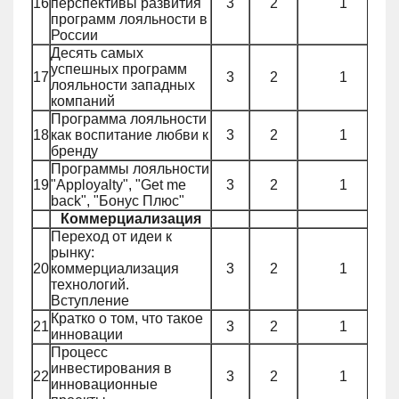
16
перспективы развития
3
2
1
программ лояльности в
России
Десять самых
успешных программ
17
3
2
1
лояльности западных
компаний
Программа лояльности
18
как воспитание любви к
3
2
1
бренду
Программы лояльности
19
"Apployalty", "Get me
3
2
1
back", "Бонус Плюс"
Коммерциализация
Переход от идеи к
рынку:
20
коммерциализация
3
2
1
технологий.
Вступление
Кратко о том, что такое
21
3
2
1
инновации
Процесс
инвестирования в
22
3
2
1
инновационные