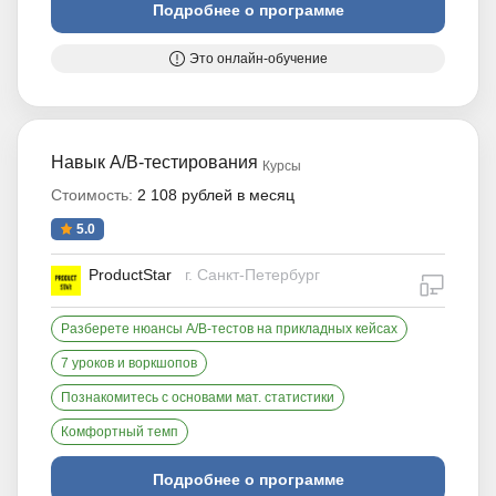
Подробнее о программе
Это онлайн-обучение
Навык A/B-тестирования
Курсы
Стоимость:
2 108 рублей в месяц
5.0
ProductStar
г. Санкт-Петербург
дистан
Разберете нюансы A/B-тестов на прикладных кейсах
7 уроков и воркшопов
Познакомитесь с основами мат. статистики
Комфортный темп
Подробнее о программе