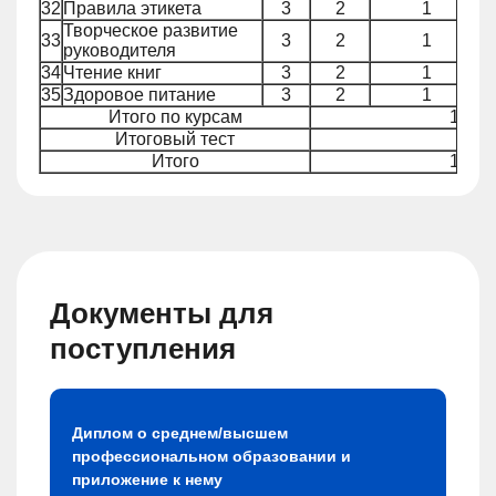
32
Правила этикета
3
2
1
Творческое развитие
33
3
2
1
руководителя
34
Чтение книг
3
2
1
35
Здоровое питание
3
2
1
Итого по курсам
140
Итоговый тест
4
Итого
144
Документы для
поступления
Диплом о среднем/высшем
профессиональном образовании и
приложение к нему