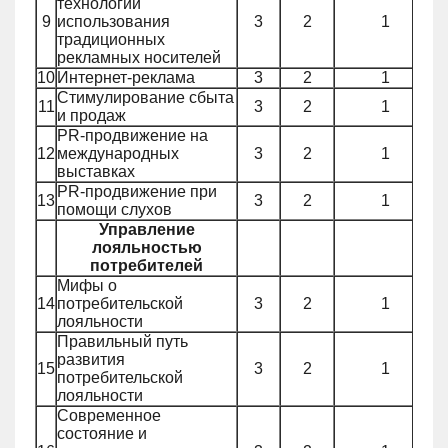
технологии
9
использования
3
2
1
традиционных
рекламных носителей
10
Интернет-реклама
3
2
1
Стимулирование сбыта
11
3
2
1
и продаж
PR-продвижение на
12
международных
3
2
1
выставках
PR-продвижение при
13
3
2
1
помощи слухов
Управление
лояльностью
потребителей
Мифы о
14
потребительской
3
2
1
лояльности
Правильный путь
развития
15
3
2
1
потребительской
лояльности
Современное
состояние и