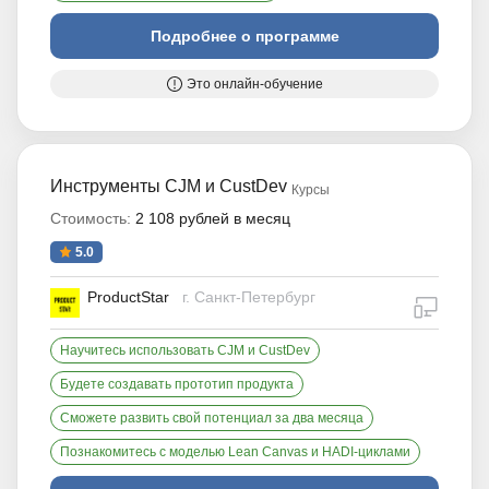
Подробнее о программе
Это онлайн-обучение
Инструменты CJM и CustDev
Курсы
Стоимость:
2 108 рублей в месяц
5.0
ProductStar
г. Санкт-Петербург
дистан
Научитесь использовать CJM и CustDev
Будете создавать прототип продукта
Сможете развить свой потенциал за два месяца
Познакомитесь с моделью Lean Canvas и HADI-циклами