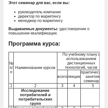
Этот семинар для вас, если вы:
руководитель компании
директор по маркетингу
менеджер по маркетингу
Выдаваемые документы:
удостоверение о
повышении квалификации.
Программа курса:
По учебному плану с
использованием
дистанционных
№
П
технологий, часов
п/
Наименование курсов
п
практические
всего
лекции
занятия,
семинары
1
2
3
4
5
Исследование
потребителей и
потребительских
групп