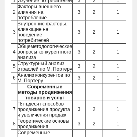
1
Изучение потребителей
3
2
1
Факторы внешнего
2
влияния на
3
2
1
потребление
Внутренние факторы,
влияющие на
3
3
2
1
поведение
потребителей
Общеметодологические
4
вопросы конкурентного
3
2
1
анализа
Структурный анализ
5
3
2
1
отраслей по М. Портеру
Анализ конкурентов по
6
3
2
1
М. Портеру
Современные
методы продвижения
товаров и услуг
Пятьдесят способов
7
продвижения продукта
3
2
1
и увеличения продаж
Теоретические основы
8
3
2
1
продвижения
Современные