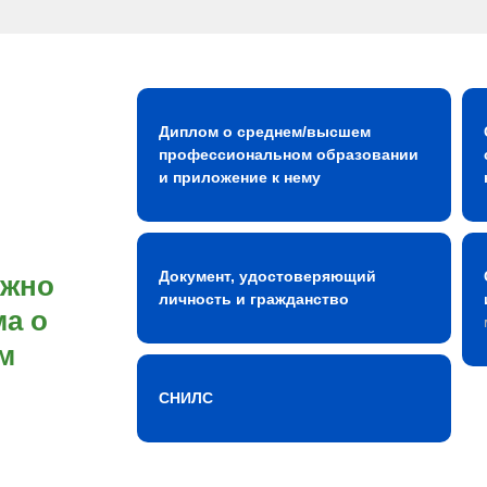
Диплом о среднем/высшем
профессиональном образовании
и приложение к нему
Документ, удостоверяющий
ожно
личность и гражданство
а о
м
СНИЛС