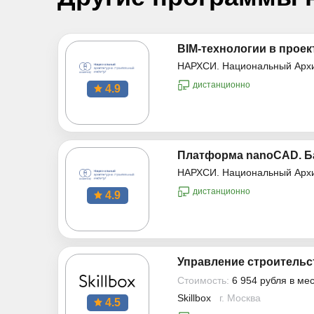
BIM-технологии в проек
НАРХСИ. Национальный Архи
дистанционно
4.9
Платформа nanoCAD. Ба
НАРХСИ. Национальный Архи
дистанционно
4.9
Управление строительс
Стоимость:
6 954 рубля в ме
Skillbox
г. Москва
4.5