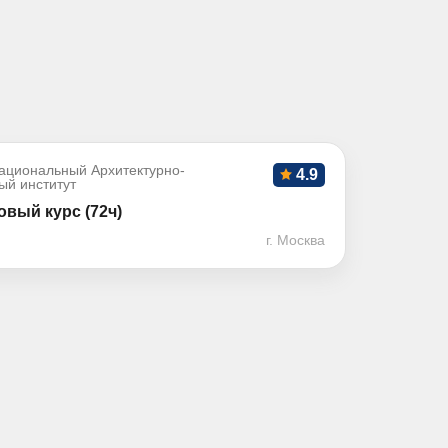
ациональный Архитектурно-
4.9
ый институт
вый курс (72ч)
г. Москва