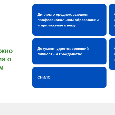
Диплом о среднем/высшем
профессиональном образовании
и приложение к нему
Документ, удостоверяющий
ожно
личность и гражданство
а о
м
СНИЛС