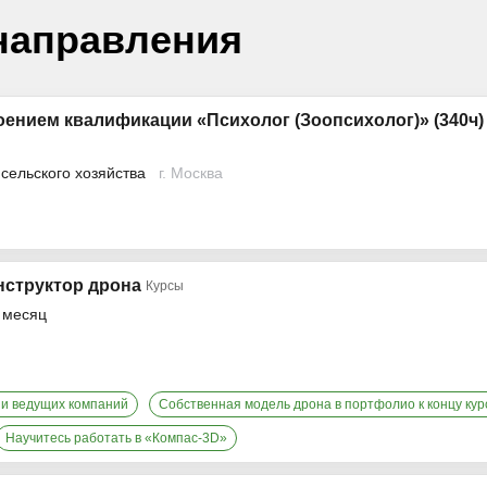
направления
оением квалификации «Психолог (Зоопсихолог)» (340ч)
сельского хозяйства
г. Москва
структор дрона
Курсы
в месяц
и ведущих компаний
Собственная модель дрона в портфолио к концу кур
Научитесь работать в «Компас-3D»