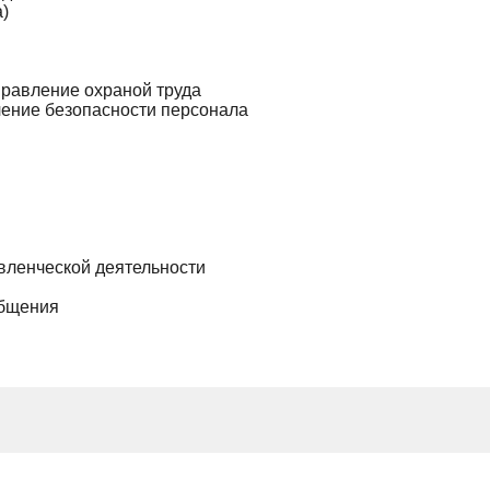
)
правление охраной труда
ение безопасности персонала
вленческой деятельности
общения