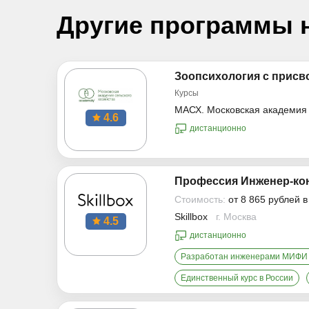
Другие программы 
Зоопсихология с присв
Курсы
МАСХ. Московская академия 
4.6
дистанционно
Профессия Инженер-кон
Стоимость:
от 8 865 рублей 
Skillbox
г. Москва
4.5
дистанционно
Разработан инженерами МИФИ 
Единственный курс в России