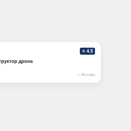
4.5
труктор дрона
г. Москва