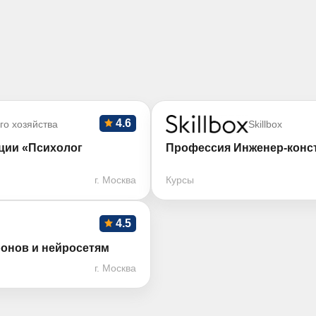
4.6
го хозяйства
Skillbox
ции «Психолог
Профессия Инженер-конс
г. Москва
Курсы
4.5
онов и нейросетям
г. Москва