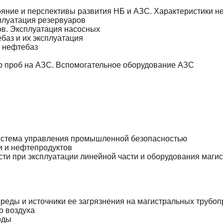
ояние и перспективы развития НБ и АЗС. Характеристики н
плуатация резервуаров
в. Эксплуатация насосных
баз и их эксплуатация
 нефтебаз
р проб на АЗС. Вспомогательное оборудование АЗС
система управления промышленной безопасностью
 и нефтепродуктов
и при эксплуатации линейной части и оборудования маги
еды и источники ее загрязнения на магистральных трубо
о воздуха
оды