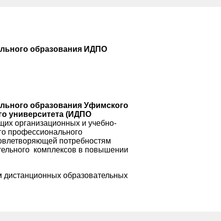
ального образования ИДПО
льного образования Уфимского
го университета (ИДПО
щих организационных и учебно-
го профессионального
довлетворяющей потребностям
ительного комплексов в повышении
м дистанционных образовательных