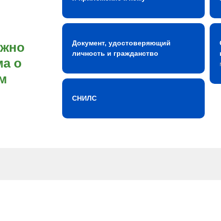
Документ, удостоверяющий
ожно
личность и гражданство
а о
м
СНИЛС