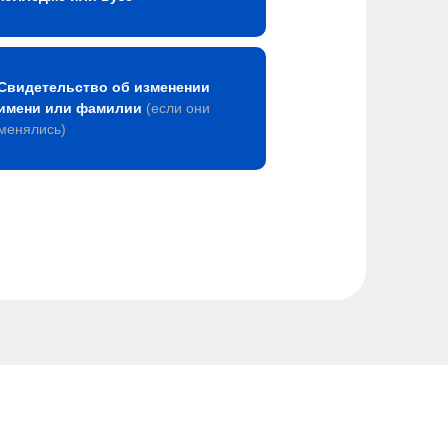
Свидетельство об изменении
имени или фамилии
(если они
менялись)