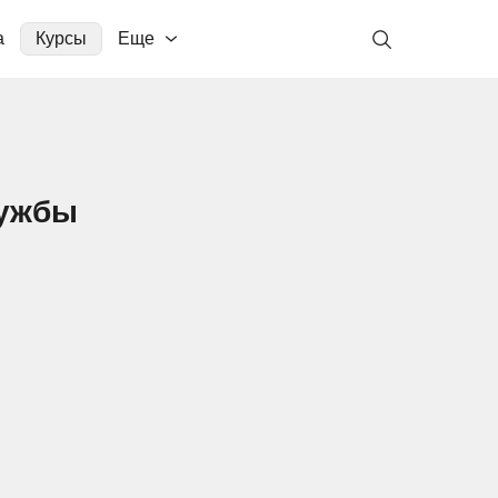
а
Курсы
Еще
лужбы