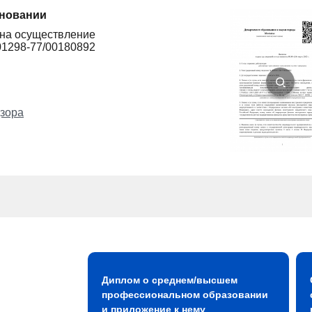
сновании
 на осуществление
01298-77/00180892
зора
Диплом о среднем/высшем
профессиональном образовании
и приложение к нему