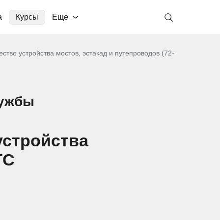
а
Курсы
Еще
ество устройства мостов, эстакад и путепроводов (72-
лужбы
устройства
ГС