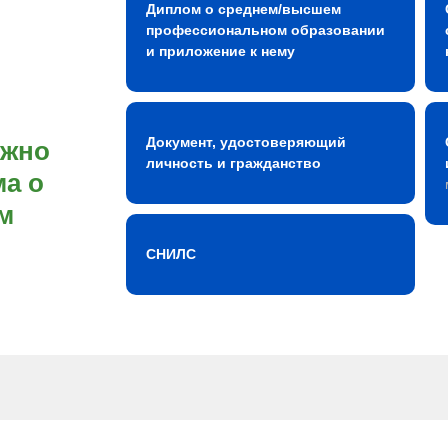
Диплом о среднем/высшем
профессиональном образовании
и приложение к нему
Документ, удостоверяющий
ожно
личность и гражданство
а о
м
СНИЛС