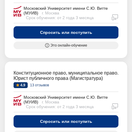
Московский Университет имени С.Ю. Витте
(МУИВ)
г. Москва
дистан
Срок обучения: от 2 года 3 месяца
Спросить или поступить
Это онлайн-обучение
Конституционное право, муниципальное право.
Юрист публичного права (Магистратура)
4.9
13 отзывов
Московский Университет имени С.Ю. Витте
(МУИВ)
г. Москва
дистан
Срок обучения: от 2 года 3 месяца
Спросить или поступить