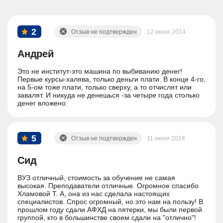
2
Отзыв не подтвержден
12 июня 2014
Андрей
Это не институт-это машина по выбиванию денег!
Первые курсы-халява, только деньги плати. В конце 4-го,
на 5-ом тоже плати, только сверху, а то отчислят или
завалят. И никуда не денешься -за четыре года столько
денег вложено.
5
Отзыв не подтвержден
11 июня 2014
Сид
ВУЗ отличный, стоимость за обучение не самая
высокая. Преподаватели отличные. Огромное спасибо
Хламовой Т. А, она из нас сделала настоящих
специалистов. Спрос огромный, но это нам на пользу! В
прошлом году сдали АФХД на пятерки, мы были первой
группой, кто в большинстве своем сдали на "отлично"!