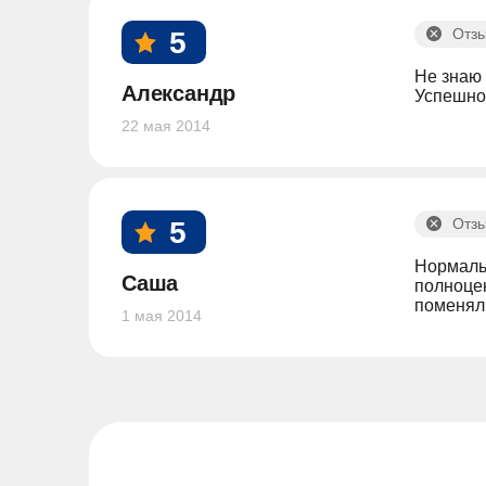
Отзы
5
Не знаю 
Александр
Успешно 
22 мая 2014
Отзы
5
Нормальн
Саша
полноцен
поменяли
1 мая 2014