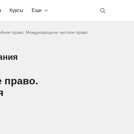
а
Курсы
Еще
ейное право. Международное частное право
ания
 право.
я