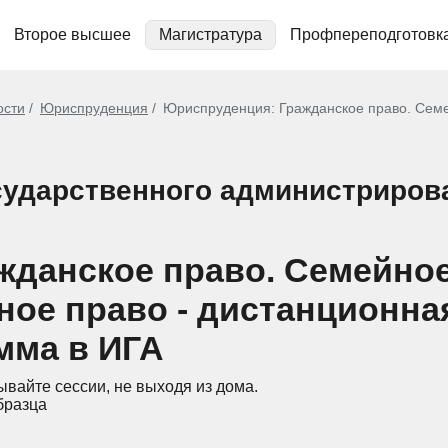
Второе высшее
Магистратура
Профпереподготовк
ости
Юриспруденция
Юриспруденция: Гражданское право. Сем
осударственного администриров
данское право. Семейное
ое право - дистанционна
мма в ИГА
ывайте сессии, не выходя из дома.
бразца