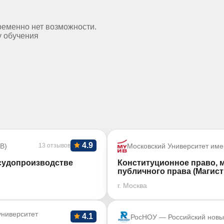
ременно нет возможности.
у обучения
4.9
В)
13 отзывов
Московский Университет име
 судопроизводстве
Конституционное право, 
публичного права (Магист
г. Москва
ниверситет
4.1
РосНОУ — Российский новы