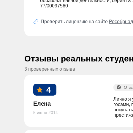
образовательной деятельности, серия № 
77/00097560
Проверить лицензию на сайте
Рособрнад
Отзывы реальных студе
3 проверенных отзыва
Отзы
4
Лично я 
Елена
госами, 
покупать
5 июня 2014
престижн