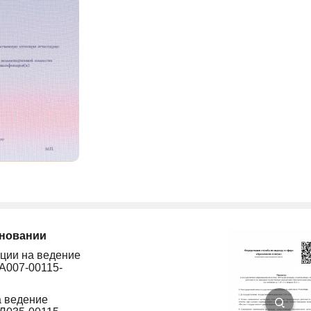
сновании
ции на ведение
А007-00115-
а ведение