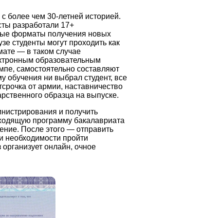
с более чем 30-летней историей.
сты разработали 17+
ные форматы получения новых
узе студенты могут проходить как
мате — в таком случае
ектронным образовательным
мпе, самостоятельно составляют
 обучения ни выбрал студент, все
тсрочка от армии, наставничество
арственного образца на выпуске.
инистрирования и получить
дходящую программу бакалавриата
чение. После этого — отправить
и необходимости пройти
 организует онлайн, очное