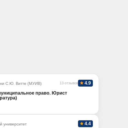
4.9
ни С.Ю. Витте (МУИВ)
13 отзывов
муниципальное право. Юрист
ратура)
4.4
й университет