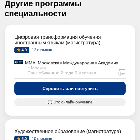
Другие программы
специальности
Цифровая трансформация обучения
иностранным языкам (магистратура)
4.9
12 отзывов
ММА. Московская Международная Академия
г. Москва
дистан
Срок обучения: 2 года 6 месяцев
Спросить или поступить
Это онлайн-обучение
Художественное образование (магистратура)
5.0
10 отзывов