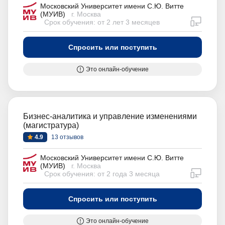
Московский Университет имени С.Ю. Витте
(МУИВ)
г. Москва
дистан
Срок обучения: от 2 лет 3 месяцев
Спросить или поступить
Это онлайн-обучение
Бизнес-аналитика и управление изменениями
(магистратура)
4.9
13 отзывов
Московский Университет имени С.Ю. Витте
(МУИВ)
г. Москва
дистан
Срок обучения: от 2 года 3 месяца
Спросить или поступить
Это онлайн-обучение