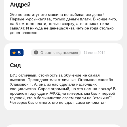
Андрей
Это не институт-это машина по выбиванию денег!
Первые курсы-халява, только деньги плати. В конце 4-го,
на 5-ом тоже плати, только сверху, а то отчислят или
завалят. И никуда не денешься -за четыре года столько
денег вложено.
5
Отзыв не подтвержден
11 июня 2014
Сид
ВУЗ отличный, стоимость за обучение не самая
высокая. Преподаватели отличные. Огромное спасибо
Хламовой Т. А, она из нас сделала настоящих
специалистов. Спрос огромный, но это нам на пользу! В
прошлом году сдали АФХД на пятерки, мы были первой
группой, кто в большинстве своем сдали на "отлично"!
Четверок было много, кто не сдал, сами виноваты -
лентяи!!! Вот готовимся к написанию диплома!