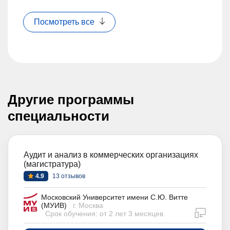
Посмотреть все
Другие программы
специальности
Аудит и анализ в коммерческих организациях
(магистратура)
4.9
13 отзывов
Московский Университет имени С.Ю. Витте
(МУИВ)
г. Москва
дистан
Срок обучения: от 2 лет 3 месяцев