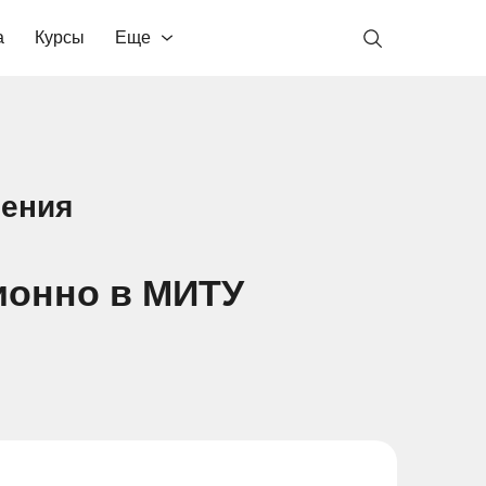
а
Курсы
Еще
ления
ионно в МИТУ