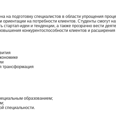
 на подготовку специалистов в области упрощения процес
 ориентации на потребности клиентов. Студенты смогут на
ь стартап-идеи и тенденции, а также прозрачно вести дея
 повышения конкурентоспособности клиентов и расширения
вития
кономике
ии
ая трансформация
специальным образованием;
м;
й специальности.