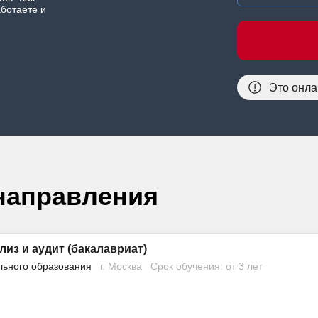
аботаете и
Это онла
направления
лиз и аудит (бакалавриат)
льного образования
г. Москва
Срок обучения: от 3 лет