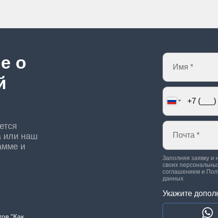
е о
й
ется
а или наш
амме и
Заполняя заявку и 
своих персональных
соглашением
и
Пол
данных
Укажите допол
ов “Как