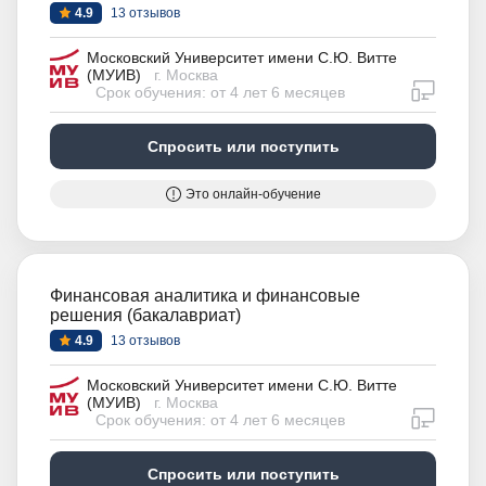
4.9
13 отзывов
Московский Университет имени С.Ю. Витте
(МУИВ)
г. Москва
дистан
Срок обучения: от 4 лет 6 месяцев
Спросить или поступить
Это онлайн-обучение
Финансовая аналитика и финансовые
решения (бакалавриат)
4.9
13 отзывов
Московский Университет имени С.Ю. Витте
(МУИВ)
г. Москва
дистан
Срок обучения: от 4 лет 6 месяцев
Спросить или поступить