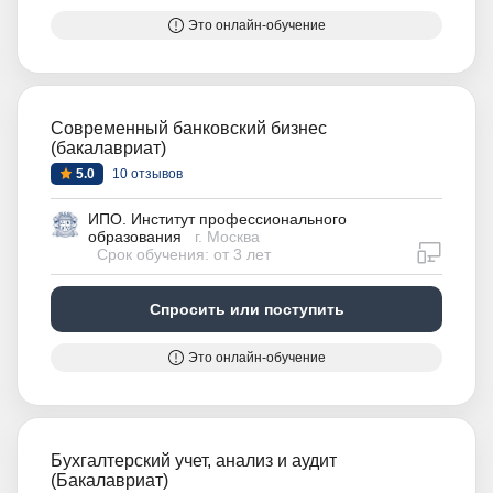
Это онлайн-обучение
Современный банковский бизнес
(бакалавриат)
5.0
10 отзывов
ИПО. Институт профессионального
образования
г. Москва
дистан
Срок обучения: от 3 лет
Спросить или поступить
Это онлайн-обучение
Бухгалтерский учет, анализ и аудит
(Бакалавриат)