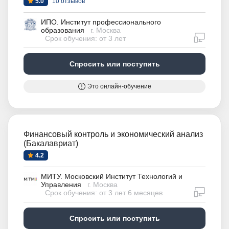
5.0
10 отзывов
ИПО. Институт профессионального
образования
г. Москва
дистан
Срок обучения: от 3 лет
Спросить или поступить
Это онлайн-обучение
Финансовый контроль и экономический анализ
(Бакалавриат)
4.2
МИТУ. Московский Институт Технологий и
Управления
г. Москва
дистан
Срок обучения: от 3 лет 6 месяцев
Спросить или поступить