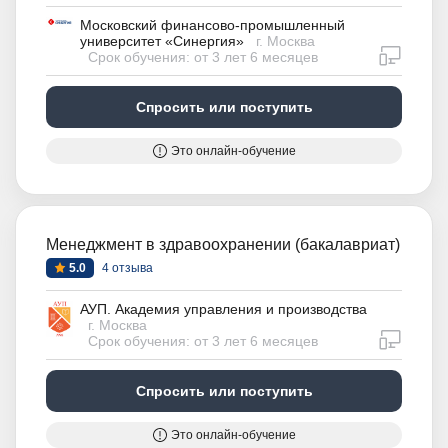
Московский финансово-промышленный
университет «Синергия»
г. Москва
дистан
Срок обучения: от 3 лет 6 месяцев
Спросить или поступить
Это онлайн-обучение
Менеджмент в здравоохранении (бакалавриат)
5.0
4 отзыва
АУП. Академия управления и производства
г. Москва
дистан
Срок обучения: от 3 лет 6 месяцев
Спросить или поступить
Это онлайн-обучение