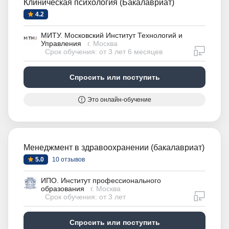
Клиническая психология (Бакалавриат)
4.2
МИТУ. Московский Институт Технологий и
Управления
г. Москва
дистан
Срок обучения: от 3 лет 6 месяцев
Спросить или поступить
Это онлайн-обучение
Менеджмент в здравоохранении (бакалавриат)
5.0
10 отзывов
ИПО. Институт профессионального
образования
г. Москва
дистан
Срок обучения: от 3 лет
Спросить или поступить