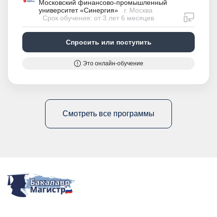
Московский финансово-промышленный
университет «Синергия»
г. Москва
дистан
Срок обучения: от 3 лет 6 месяцев
Спросить или поступить
Это онлайн-обучение
Смотреть все программы