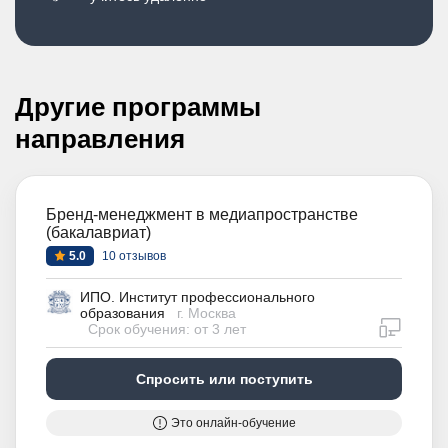
Другие программы
направления
Бренд-менеджмент в медиапространстве
(бакалавриат)
5.0
10 отзывов
ИПО. Институт профессионального
образования
г. Москва
дистан
Срок обучения: от 3 лет
Спросить или поступить
Это онлайн-обучение