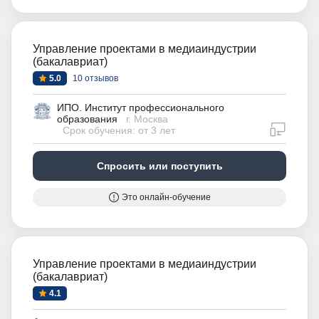
Управление проектами в медиаиндустрии
(бакалавриат)
5.0
10 отзывов
ИПО. Институт профессионального
образования
г. Москва
дистан
Срок обучения: от 3 лет
Спросить или поступить
Это онлайн-обучение
Управление проектами в медиаиндустрии
(бакалавриат)
4.1