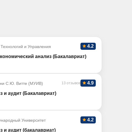
4.2
 Технологий и Управления
кономический анализ (Бакалавриат)
4.9
ни С.Ю. Витте (МУИВ)
13 отзывов
з и аудит (Бакалавриат)
4.2
ународный Университет
з и аудит (бакалавриат)