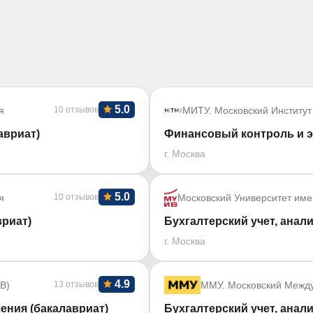
5.0
я
10 отзывов
МИТУ. Московский Институт
авриат)
Финансовый контроль и э
г. Москва
5.0
я
10 отзывов
Московский Университет име
риат)
Бухгалтерский учет, анали
г. Москва
4.9
В)
13 отзывов
ММУ. Московский Межд
ения (бакалавриат)
Бухгалтерский учет, анали