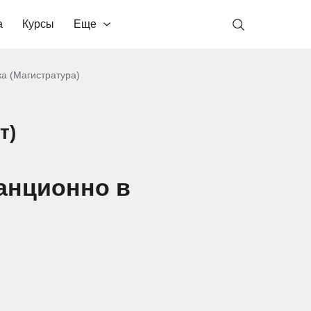
а
Курсы
Еще
а (Магистратура)
т)
анционно в