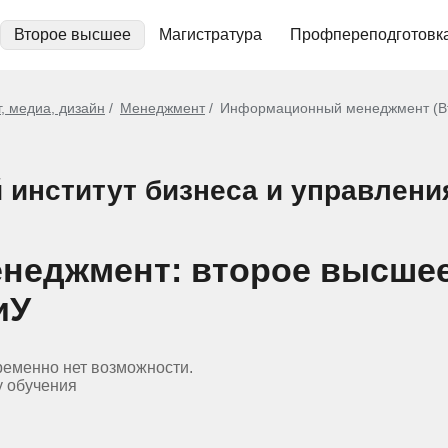
Второе высшее
Магистратура
Профпереподготовк
, медиа, дизайн
Менеджмент
Информационный менеджмент (В
 институт бизнеса и управлени
неджмент: второе высше
иУ
ременно нет возможности.
у обучения