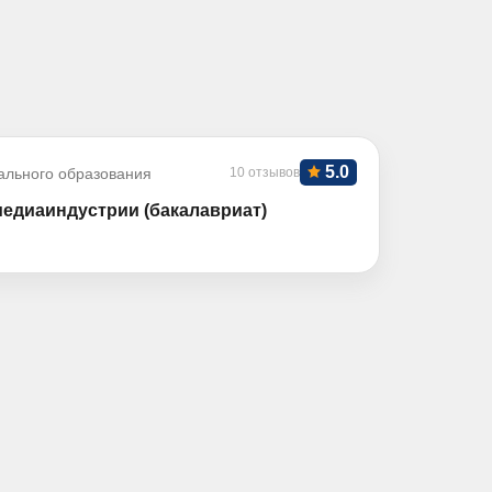
5.0
ального образования
10 отзывов
медиаиндустрии (бакалавриат)