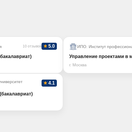
5.0
я
10 отзывов
ИПО. Институт профессион
бакалавриат)
Управление проектами в 
г. Москва
ниверситет
4.1
(бакалавриат)