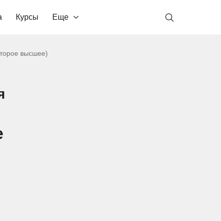
а
Курсы
Еще
торое высшее)
я
е