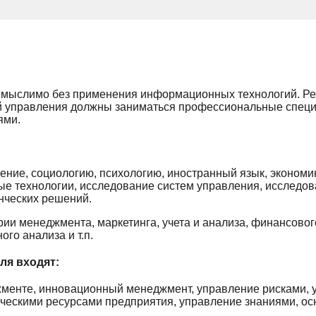
немыслимо без применения информационных технологий. 
 управления должны заниматься профессиональные специа
ями.
ение, социологию, психологию, иностранный язык, экономик
ые технологии, исследование систем управления, исследов
нческих решений.
рии менеджмента, маркетинга, учета и анализа, финансово
го анализа и т.п.
ля входят:
менте, инновационный менеджмент, управление рисками, 
ескими ресурсами предприятия, управление знаниями, ос