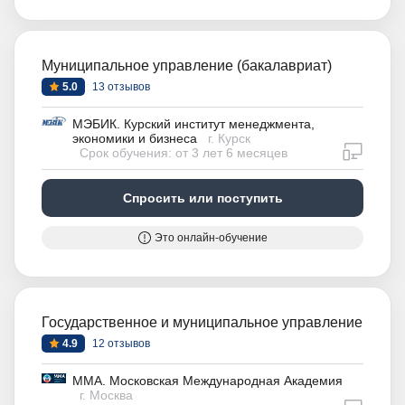
Муниципальное управление (бакалавриат)
5.0
13 отзывов
МЭБИК. Курский институт менеджмента,
экономики и бизнеса
г. Курск
дистан
Срок обучения: от 3 лет 6 месяцев
Спросить или поступить
Это онлайн-обучение
Государственное и муниципальное управление
4.9
12 отзывов
ММА. Московская Международная Академия
г. Москва