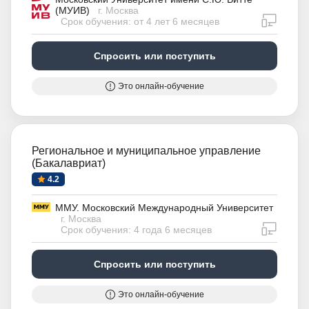
(МУИВ)
г. Москва
дистан
Срок обучения: от 4 лет 6 месяцев
Спросить или поступить
Это онлайн-обучение
Региональное и муниципальное управление
(Бакалавриат)
4.2
ММУ. Московский Международный Университет
г. Москва
дистан
Срок обучения: 4 года 6 месяцев
Спросить или поступить
Это онлайн-обучение