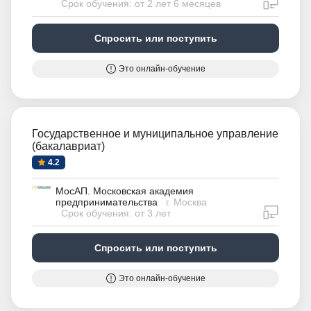
дистан
Срок обучения: от 2 лет 6 месяцев
Спросить или поступить
Это онлайн-обучение
Государственное и муниципальное управление
(бакалавриат)
4.2
МосАП. Московская академия
предпринимательства
г. Москва
дистан
Срок обучения: от 3 лет
Спросить или поступить
Это онлайн-обучение