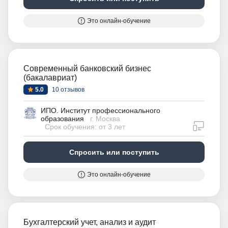
Это онлайн-обучение
Современный банковский бизнес
(бакалавриат)
5.0
10 отзывов
ИПО. Институт профессионального
образования
г. Москва
дистан
Срок обучения: от 3 лет
Спросить или поступить
Это онлайн-обучение
Бухгалтерский учет, анализ и аудит