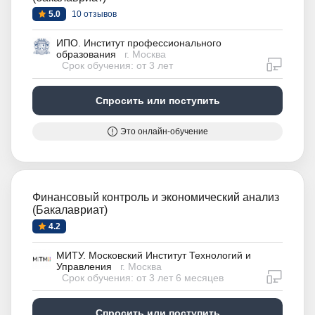
5.0
10 отзывов
ИПО. Институт профессионального
образования
г. Москва
дистан
Срок обучения: от 3 лет
Спросить или поступить
Это онлайн-обучение
Финансовый контроль и экономический анализ
(Бакалавриат)
4.2
МИТУ. Московский Институт Технологий и
Управления
г. Москва
дистан
Срок обучения: от 3 лет 6 месяцев
Спросить или поступить