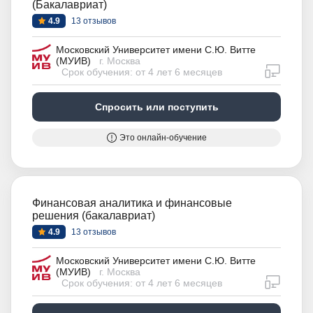
(Бакалавриат)
4.9
13 отзывов
Московский Университет имени С.Ю. Витте
(МУИВ)
г. Москва
дистан
Срок обучения: от 4 лет 6 месяцев
Спросить или поступить
Это онлайн-обучение
Финансовая аналитика и финансовые
решения (бакалавриат)
4.9
13 отзывов
Московский Университет имени С.Ю. Витте
(МУИВ)
г. Москва
дистан
Срок обучения: от 4 лет 6 месяцев