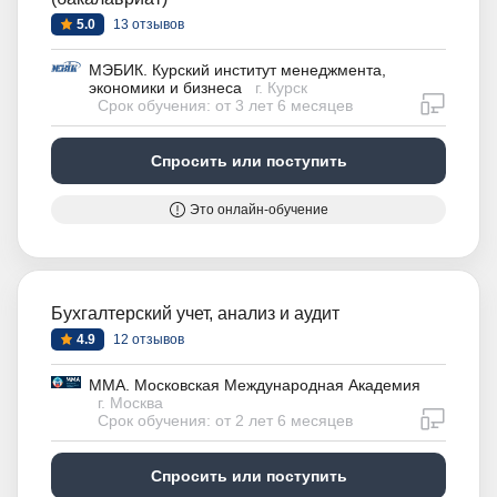
5.0
13 отзывов
МЭБИК. Курский институт менеджмента,
экономики и бизнеса
г. Курск
дистан
Срок обучения: от 3 лет 6 месяцев
Спросить или поступить
Это онлайн-обучение
Бухгалтерский учет, анализ и аудит
4.9
12 отзывов
ММА. Московская Международная Академия
г. Москва
дистан
Срок обучения: от 2 лет 6 месяцев
Спросить или поступить