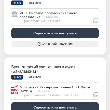
5.0
10 отзывов
ИПО. Институт профессионального
образования
г. Москва
дистан
Срок обучения: от 3 лет
Спросить или поступить
Это онлайн-обучение
Бухгалтерский учет, анализ и аудит
(Бакалавриат)
4.9
13 отзывов
Московский Университет имени С.Ю. Витте
(МУИВ)
г. Москва
дистан
Срок обучения: от 4 лет 6 месяцев
Спросить или поступить