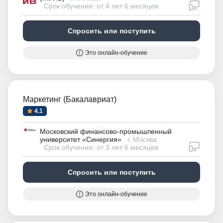
дистан
Срок обучения: от 4 лет 6 месяцев
Спросить или поступить
Это онлайн-обучение
Маркетинг (Бакалавриат)
4.1
Московский финансово-промышленный
университет «Синергия»
г. Москва
дистан
Срок обучения: от 3 лет 6 месяцев
Спросить или поступить
Это онлайн-обучение