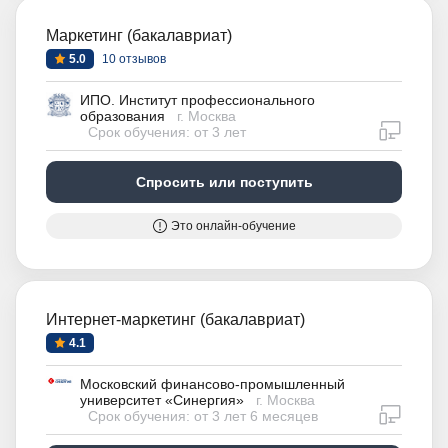
Маркетинг (бакалавриат)
5.0
10 отзывов
ИПО. Институт профессионального
образования
г. Москва
дистан
Срок обучения: от 3 лет
Спросить или поступить
Это онлайн-обучение
Интернет-маркетинг (бакалавриат)
4.1
Московский финансово-промышленный
университет «Синергия»
г. Москва
дистан
Срок обучения: от 3 лет 6 месяцев