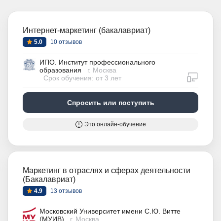
Интернет-маркетинг (бакалавриат)
5.0
10 отзывов
ИПО. Институт профессионального
образования
г. Москва
дистан
Срок обучения: от 3 лет
Спросить или поступить
Это онлайн-обучение
Маркетинг в отраслях и сферах деятельности
(Бакалавриат)
4.9
13 отзывов
Московский Университет имени С.Ю. Витте
(МУИВ)
г. Москва