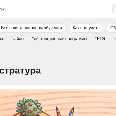
ную
Все о дистанционном обучении
Как поступить
Об
зы
#гайды
#дистанционные программы
#ЕГЭ
#
стратура