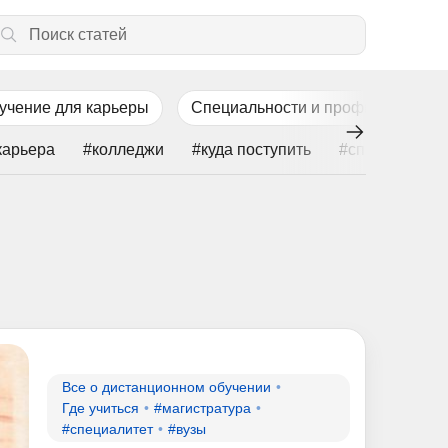
учение для карьеры
Специальности и профили
Ц
карьера
#колледжи
#куда поступить
#специалитет
Все о дистанционном обучении
Где учиться
#магистратура
#специалитет
#вузы