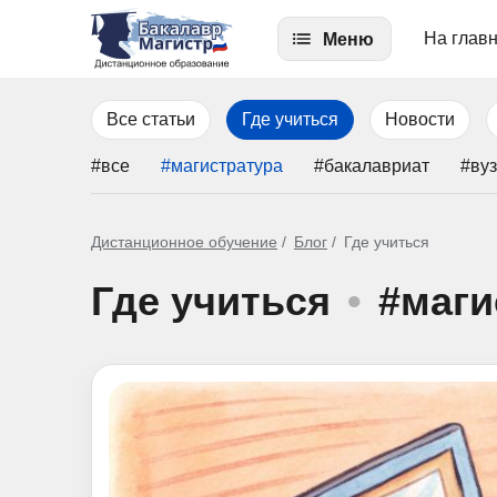
На глав
Меню
Все статьи
Где учиться
Новости
#все
#магистратура
#бакалавриат
#ву
Дистанционное обучение
Блог
Где учиться
Где учиться
•
#маги