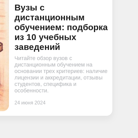
Вузы с
дистанционным
обучением: подборка
из 10 учебных
заведений
Читайте обзор вузов с
дистанционным обучением на
основании трех критериев: наличие
лицензии и аккредитации, отзывы
студентов, специфика и
особенности.
24 июня 2024