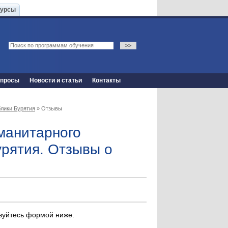
Курсы
опросы
Новости и статьи
Контакты
блики Бурятия
» Отзывы
уманитарного
урятия. Отзывы о
ьзуйтесь формой ниже.