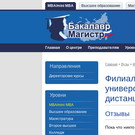
MBA/mini MBA
Высшее образование
Маг
Главная
О центре
Преподавателям
Уров
Главная
»
Вузы
»
Ф
Направления
Директорские курсы
Филиал
универс
Уровни
дистан
MBA/mini MBA
Высшее образование
Отзывы
Магистратура
Второе высшее
Пока что никто
Колледж