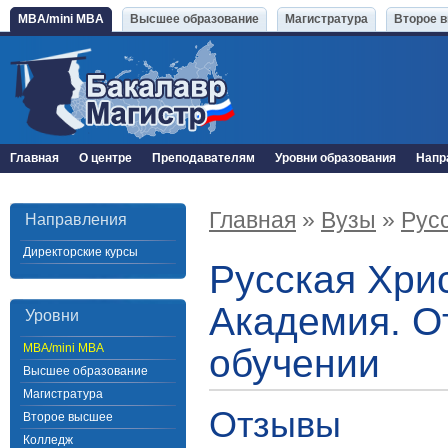
MBA/mini MBA
Высшее образование
Магистратура
Второе 
Главная
О центре
Преподавателям
Уровни образования
Напр
Главная
»
Вузы
»
Рус
Направления
Директорские курсы
Русская Хри
Академия. О
Уровни
MBA/mini MBA
обучении
Высшее образование
Магистратура
Отзывы
Второе высшее
Колледж