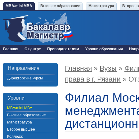
MBA/mini MBA
Высшее образование
Магистратура
Второе 
Главная
О центре
Преподавателям
Уровни образования
Напр
Главная
»
Вузы
»
Фил
Направления
права в г. Рязани
» От
Директорские курсы
Филиал Моск
Уровни
менеджмента 
MBA/mini MBA
Высшее образование
дистанционн
Магистратура
Второе высшее
Колледж