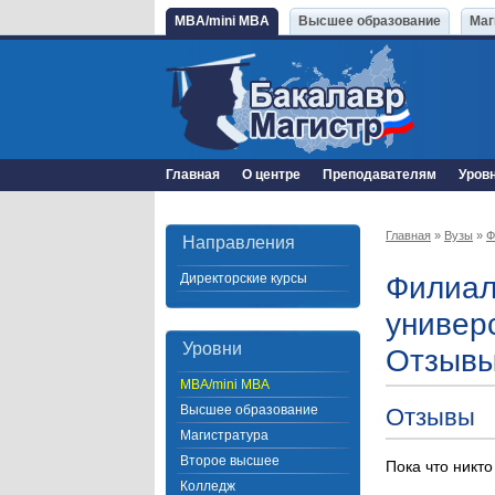
MBA/mini MBA
Высшее образование
Маг
Главная
О центре
Преподавателям
Уров
Главная
»
Вузы
»
Ф
Направления
Директорские курсы
Филиал
универ
Уровни
Отзывы
MBA/mini MBA
Высшее образование
Отзывы
Магистратура
Второе высшее
Пока что никто
Колледж