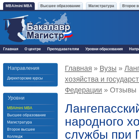
MBA/mini MBA
Высшее образование
Магистратура
Второе 
Главная
О центре
Преподавателям
Уровни образования
Напр
Главная
»
Вузы
»
Лан
Направления
хозяйства и государс
Директорские курсы
Федерации
» Отзывы
Уровни
Лангепасски
MBA/mini MBA
Высшее образование
народного х
Магистратура
Второе высшее
службы при 
Колледж