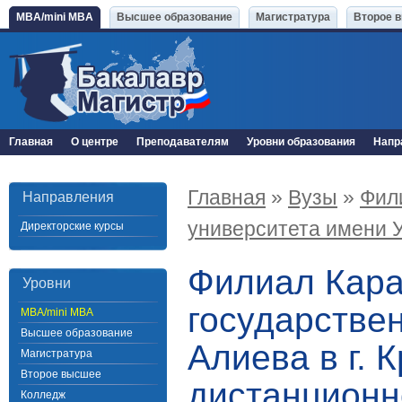
MBA/mini MBA
Высшее образование
Магистратура
Второе 
Главная
О центре
Преподавателям
Уровни образования
Напр
Главная
»
Вузы
»
Фил
Направления
университета имени У.
Директорские курсы
Филиал Кара
Уровни
государствен
MBA/mini MBA
Высшее образование
Алиева в г. 
Магистратура
Второе высшее
дистанционн
Колледж