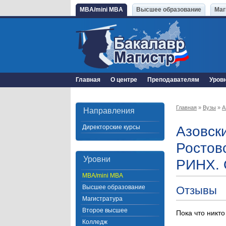
MBA/mini MBA
Высшее образование
Маг
Главная
О центре
Преподавателям
Уров
Главная
»
Вузы
»
А
Направления
Директорские курсы
Азовск
Ростов
Уровни
РИНХ. 
MBA/mini MBA
Высшее образование
Отзывы
Магистратура
Второе высшее
Пока что никто
Колледж