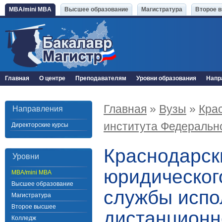
MBA/mini MBA
Высшее образование
Магистратура
Второе 
Главная
О центре
Преподавателям
Уровни образования
Напр
Главная
»
Вузы
»
Кра
Направления
института Федеральн
Директорские курсы
Краснодарск
Уровни
юридическог
MBA/mini MBA
Высшее образование
службы испо
Магистратура
Второе высшее
дистанционн
Колледж