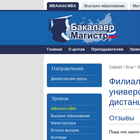
MBA/mini MBA
Высшее образование
Маг
Главная
О центре
Преподавателям
Уров
Главная
»
Вузы
»
Ф
Направления
Директорские курсы
Филиал
универс
Уровни
дистан
MBA/mini MBA
Высшее образование
Отзывы
Магистратура
Второе высшее
Пока что никто
Колледж